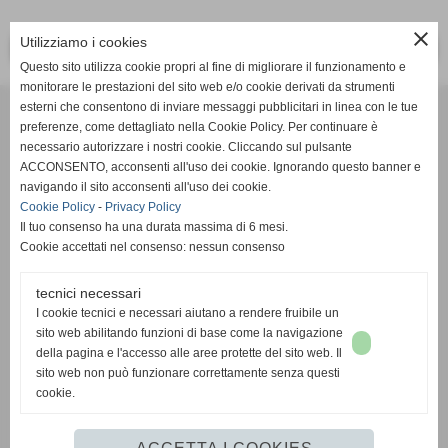
close
Utilizziamo i cookies
<< PRECEDENTE
SUCCESSIVO >>
Questo sito utilizza cookie propri al fine di migliorare il funzionamento e
monitorare le prestazioni del sito web e/o cookie derivati da strumenti
Effesystem di Fabio Favati
esterni che consentono di inviare messaggi pubblicitari in linea con le tue
preferenze, come dettagliato nella Cookie Policy. Per continuare è
necessario autorizzare i nostri cookie. Cliccando sul pulsante
Sede legale -Piazza Carducci 18 55045 Pietrasanta (LU)
ACCONSENTO, acconsenti all'uso dei cookie. Ignorando questo banner e
navigando il sito acconsenti all'uso dei cookie.
Sede - Via Ottorino Ciabattini Viareggio
Cookie Policy
-
Privacy Policy
(LU)
Il tuo consenso ha una durata massima di 6 mesi.
Cookie accettati nel consenso: nessun consenso
Sede - Via della Piazza Bianca 15 56025 Pontedera (PI)
tecnici necessari
Tel. 05841530394
I cookie tecnici e necessari aiutano a rendere fruibile un
Cell. 3498103952
sito web abilitando funzioni di base come la navigazione
effesystem@gmail.com
info@effesystem.it
della pagina e l'accesso alle aree protette del sito web. Il
Effesystem , impianti telefonici ,vendita e assistenza computer ,informatica ,
sito web non può funzionare correttamente senza questi
impianti allarme , impianti videosorveglianza ,domotica , siti internet ,
cookie.
telecamere ip . Versilia ,Viareggio , Forte dei Marmi , Lido di Camaiore ,
pontedera , pisa , Lucca ,Empoli , Livorno.