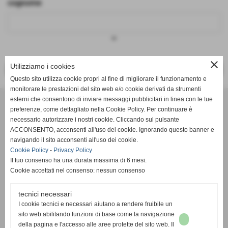
cognome
keyboard_arrow_down
close
Utilizziamo i cookies
<< PRECEDENTE
SUCCESSIVO >>
Questo sito utilizza cookie propri al fine di migliorare il funzionamento e
monitorare le prestazioni del sito web e/o cookie derivati da strumenti
Effesystem di Fabio Favati
esterni che consentono di inviare messaggi pubblicitari in linea con le tue
preferenze, come dettagliato nella Cookie Policy. Per continuare è
necessario autorizzare i nostri cookie. Cliccando sul pulsante
Sede legale -Piazza Carducci 18 55045 Pietrasanta (LU)
ACCONSENTO, acconsenti all'uso dei cookie. Ignorando questo banner e
navigando il sito acconsenti all'uso dei cookie.
Sede - Via Ottorino Ciabattini Viareggio
Cookie Policy
-
Privacy Policy
(LU)
Il tuo consenso ha una durata massima di 6 mesi.
Cookie accettati nel consenso: nessun consenso
Sede - Via della Piazza Bianca 15 56025 Pontedera (PI)
tecnici necessari
Tel. 05841530394
I cookie tecnici e necessari aiutano a rendere fruibile un
Cell. 3498103952
sito web abilitando funzioni di base come la navigazione
effesystem@gmail.com
info@effesystem.it
della pagina e l'accesso alle aree protette del sito web. Il