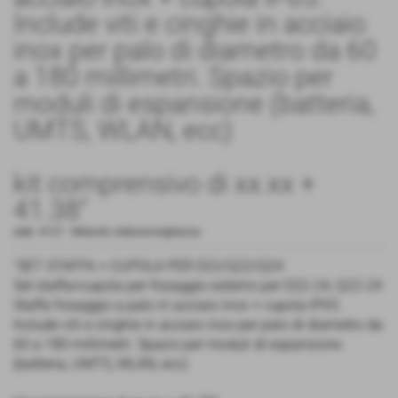
Include viti e cinghie in acciaio
inox per palo di diametro da 60
a 180 millimetri. Spazio per
moduli di espansione (batteria,
UMTS, WLAN, ecc)
kit comprensivo di xx.xx +
41.38"
cod.:
4127
-
Mobotix videosorveglianza
"SET STAFFA + CUPOLA PER D22/Q22/Q24
Set staffa+cupola per fissaggio esterno per D22-24, Q22-24
Staffa fissaggio a palo in acciaio inox + cupola IP65.
Include viti e cinghie in acciaio inox per palo di diametro da
60 a 180 millimetri. Spazio per moduli di espansione
(batteria, UMTS, WLAN, ecc)