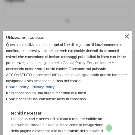
keyboard_arrow_down
close
Utilizziamo i cookies
<< PRECEDENTE
SUCCESSIVO >>
Questo sito utilizza cookie propri al fine di migliorare il funzionamento e
monitorare le prestazioni del sito web e/o cookie derivati da strumenti
Effesystem di Fabio Favati
esterni che consentono di inviare messaggi pubblicitari in linea con le tue
preferenze, come dettagliato nella Cookie Policy. Per continuare è
necessario autorizzare i nostri cookie. Cliccando sul pulsante
Sede legale -Piazza Carducci 18 55045 Pietrasanta (LU)
ACCONSENTO, acconsenti all'uso dei cookie. Ignorando questo banner e
navigando il sito acconsenti all'uso dei cookie.
Sede - Via Ottorino Ciabattini Viareggio
Cookie Policy
-
Privacy Policy
(LU)
Il tuo consenso ha una durata massima di 6 mesi.
Cookie accettati nel consenso: nessun consenso
Sede - Via della Piazza Bianca 15 56025 Pontedera (PI)
tecnici necessari
Tel. 05841530394
I cookie tecnici e necessari aiutano a rendere fruibile un
Cell. 3498103952
sito web abilitando funzioni di base come la navigazione
effesystem@gmail.com
info@effesystem.it
della pagina e l'accesso alle aree protette del sito web. Il