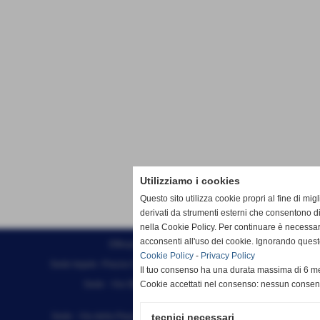
Utilizziamo i cookies
Questo sito utilizza cookie propri al fine di mi
derivati da strumenti esterni che consentono di
nella Cookie Policy. Per continuare è necessa
acconsenti all'uso dei cookie. Ignorando quest
Effesystem di Fabio Favati
Cookie Policy
-
Privacy Policy
Sede legale -Piazza Carducci 18 55045 Pietrasanta (LU)
Il tuo consenso ha una durata massima di 6 me
Sede - Via Ottorino Ciabattini Viareggio
Cookie accettati nel consenso: nessun conse
(LU)
Sede - Via della Piazza Bianca 15 56025 Pontedera (PI)
tecnici necessari