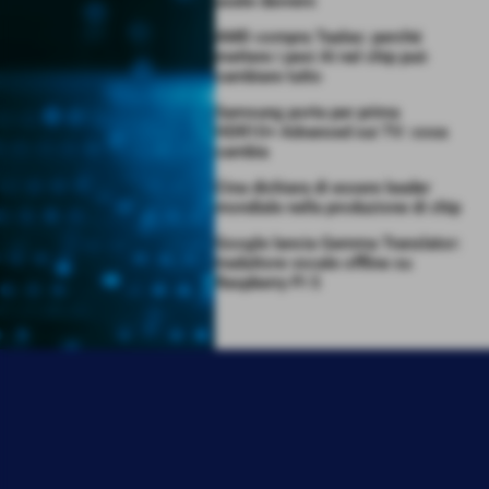
usate davvero
AMD compra Taalas: perché
mettere i pesi AI nel chip può
cambiare tutto
Samsung porta per prima
HDR10+ Advanced sui TV: cosa
cambia
Cina dichiara di essere leader
mondiale nella produzione di chip
Google lancia Gemma Translator:
traduttore vocale offline su
Raspberry Pi 5