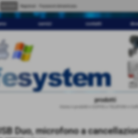
" content="
">
Registrati
Password dimenticata
amo
servizi
contatti
dov
prodotti
Home
>
prodotti
>
CUFFIE e TELEFONI
>
Cuff
SB Duo, microfono a cancellazio