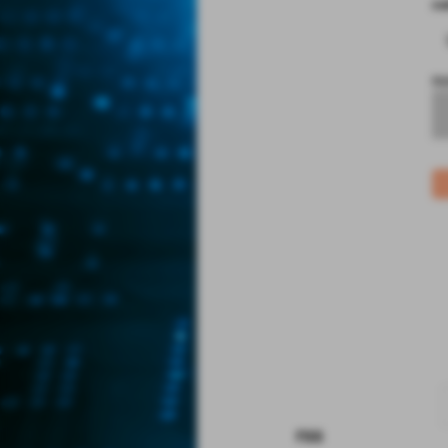
co
no
rss