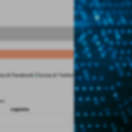
ri.
cognome