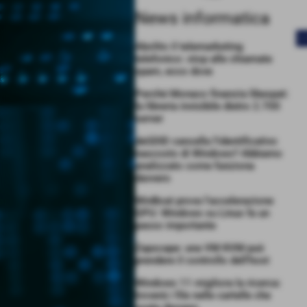
News informatica
<
Abolito il telemarketing
telefonico: stop alle chiamate
spam, ecco dove
Perché Monaco finanzia libexpat:
la libreria invisibile dietro 2.700
server
deGDID cancella l’identificativo
nascosto di Windows? Abbiamo
analizzato come funziona
davvero
WinBoat prova l’accelerazione
GPU: Windows su Linux fa un
passo importante
Zapscape: una VM KVM può
prendere il controllo dell’host
Windows 11 migliora la ricerca:
troverà i file nelle cartelle che