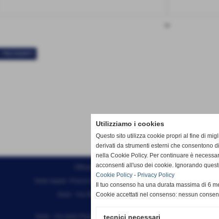
keyboard_arrow_down
< PRECEDENTE
Utilizziamo i cookies
Questo sito utilizza cookie propri al fine di mi
derivati da strumenti esterni che consentono di
nella Cookie Policy. Per continuare è necessa
acconsenti all'uso dei cookie. Ignorando quest
Effesystem di Fabio Favati
Cookie Policy
-
Privacy Policy
Sede legale -Piazza Carducci 18 55045 Pietrasanta (LU)
Il tuo consenso ha una durata massima di 6 me
Sede - Via Ottorino Ciabattini Viareggio
Cookie accettati nel consenso: nessun conse
(LU)
Sede - Via della Piazza Bianca 15 56025 Pontedera (PI)
tecnici necessari