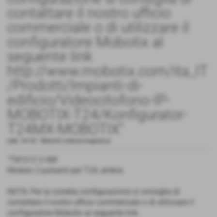
contattare il nostro ufficio
commerciale o di utilizzare il
configuratore Mobotix al
seguente link
http://www.mobotix.com/ita_IT
/Prodotti/Impianti-di-
edificio/Videocitofono-IP-
MOBOTIX-T24/Konfigurator-
T24MX-MOBOTIX"
cod.:
54.30
-
Mobotix videosorveglianza
"TM 612-2-AM
Modulo 2 pulsanti per T24, ambra
NOTA: Per la corretta configurazione si consiglia di
contattare il nostro ufficio commerciale o di utilizzare il
configuratore Mobotix al seguente link