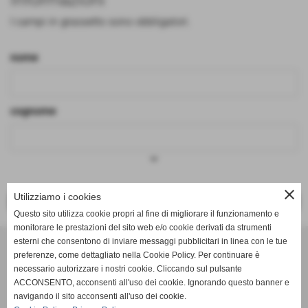
I campi in grassetto sono obbligatori.
nome
cognome
keyboard_arrow_down
close
Utilizziamo i cookies
<< PRECEDENTE
SUCCESSIVO >>
Questo sito utilizza cookie propri al fine di migliorare il funzionamento e
monitorare le prestazioni del sito web e/o cookie derivati da strumenti
Effesystem di Fabio Favati
esterni che consentono di inviare messaggi pubblicitari in linea con le tue
preferenze, come dettagliato nella Cookie Policy. Per continuare è
necessario autorizzare i nostri cookie. Cliccando sul pulsante
Sede legale -Piazza Carducci 18 55045 Pietrasanta (LU)
ACCONSENTO, acconsenti all'uso dei cookie. Ignorando questo banner e
navigando il sito acconsenti all'uso dei cookie.
Sede - Via Ottorino Ciabattini Viareggio