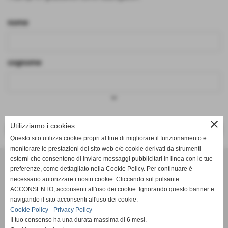
nome
cognome
keyboard_arrow_down
close
Utilizziamo i cookies
<< PRECEDENTE
SUCCESSIVO >>
Questo sito utilizza cookie propri al fine di migliorare il funzionamento e
monitorare le prestazioni del sito web e/o cookie derivati da strumenti
Effesystem di Fabio Favati
esterni che consentono di inviare messaggi pubblicitari in linea con le tue
preferenze, come dettagliato nella Cookie Policy. Per continuare è
necessario autorizzare i nostri cookie. Cliccando sul pulsante
Sede legale -Piazza Carducci 18 55045 Pietrasanta (LU)
ACCONSENTO, acconsenti all'uso dei cookie. Ignorando questo banner e
navigando il sito acconsenti all'uso dei cookie.
Sede - Via Ottorino Ciabattini Viareggio
Cookie Policy
-
Privacy Policy
(LU)
Il tuo consenso ha una durata massima di 6 mesi.