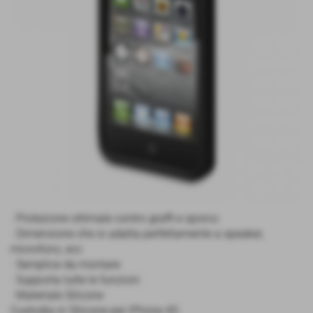
· Protezione ottimale contro graffi e sporco
· Dimensione che si adatta perfettamente a speaker,
microfono, ecc
· Semplice da montare
· Supporta tutte le funzioni
· Materiale Silicone
Custodia in Silicone per iPhone 4S