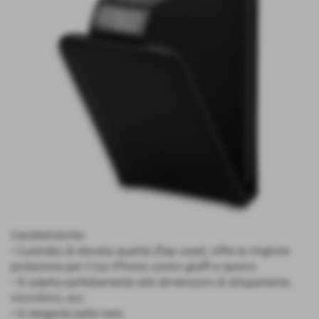
Caratteristiche:
• Custodia di elevata qualità (flap case), offre la migliore
protezione per il tuo iPhone contro graffi e sporco
• Si adatta perfettamente alle dimensioni di altoparlante,
microfono, ecc.
• In elegante pelle nera