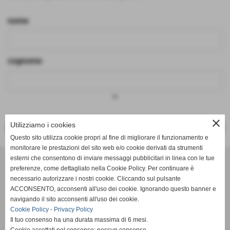
nome
cognome
keyboard_arrow_down
close
Utilizziamo i cookies
<< PRECEDENTE
SUCCESSIVO >>
Questo sito utilizza cookie propri al fine di migliorare il funzionamento e
monitorare le prestazioni del sito web e/o cookie derivati da strumenti
Effesystem di Fabio Favati
esterni che consentono di inviare messaggi pubblicitari in linea con le tue
preferenze, come dettagliato nella Cookie Policy. Per continuare è
necessario autorizzare i nostri cookie. Cliccando sul pulsante
Sede legale -Piazza Carducci 18 55045 Pietrasanta (LU)
ACCONSENTO, acconsenti all'uso dei cookie. Ignorando questo banner e
navigando il sito acconsenti all'uso dei cookie.
Sede - Via Ottorino Ciabattini Viareggio
Cookie Policy
-
Privacy Policy
(LU)
Il tuo consenso ha una durata massima di 6 mesi.