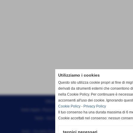
Utilizziamo i cookies
Questo sito utilizza cookie propri al fine di mi
derivati da strumenti esterni che consentono di
nella Cookie Policy. Per continuare è necessa
acconsenti all'uso dei cookie. Ignorando quest
Effesystem di Fabio Favati
Cookie Policy
-
Privacy Policy
Sede legale -Piazza Carducci 18 55045 Pietrasanta (LU)
Il tuo consenso ha una durata massima di 6 me
Sede - Via Ottorino Ciabattini Viareggio
Cookie accettati nel consenso: nessun conse
(LU)
Sede - Via della Piazza Bianca 15 56025 Pontedera (PI)
tecnici necessari