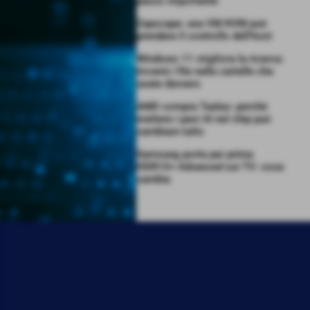
passo importante
Zapscape: una VM KVM può
prendere il controllo dell’host
Windows 11 migliora la ricerca:
troverà i file nelle cartelle che
usate davvero
AMD compra Taalas: perché
mettere i pesi AI nel chip può
cambiare tutto
Samsung porta per prima
HDR10+ Advanced sui TV: cosa
cambia