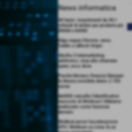
News informatica
SK hynix: investimenti da 38,1
miliardi di dollari per produrre più
<
DRAM e NAND
Edge segue Chrome: verso
l’addio a uBlock Origin
Abolito il telemarketing
telefonico: stop alle chiamate
spam, ecco dove
Perché Monaco finanzia libexpat:
la libreria invisibile dietro 2.700
server
deGDID cancella l’identificativo
nascosto di Windows? Abbiamo
analizzato come funziona
davvero
WinBoat prova l’accelerazione
GPU: Windows su Linux fa un