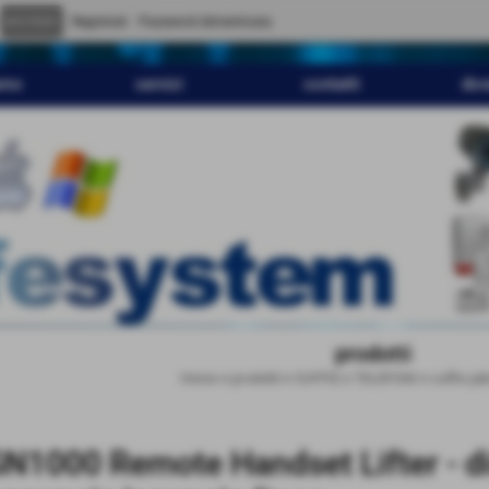
" content="
">
Registrati
Password dimenticata
amo
servizi
contatti
dov
prodotti
Home
>
prodotti
>
CUFFIE e TELEFONI
>
cuffie ja
N1000 Remote Handset Lifter - di