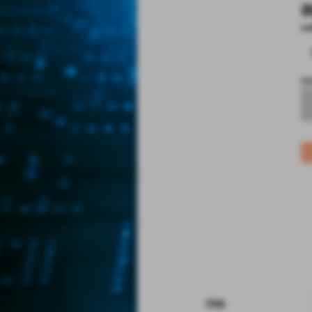
a
co
no
rss