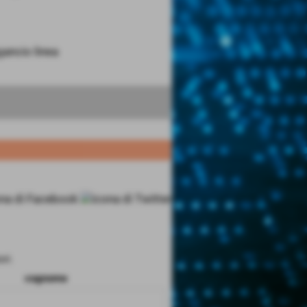
ancio linea
ri.
cognome