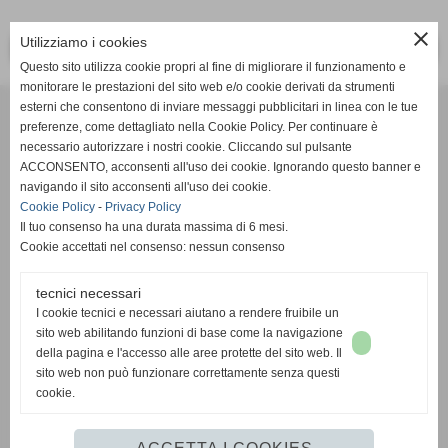
close
Utilizziamo i cookies
<< PRECEDENTE
SUCCESSIVO >>
Questo sito utilizza cookie propri al fine di migliorare il funzionamento e
monitorare le prestazioni del sito web e/o cookie derivati da strumenti
Effesystem di Fabio Favati
esterni che consentono di inviare messaggi pubblicitari in linea con le tue
preferenze, come dettagliato nella Cookie Policy. Per continuare è
necessario autorizzare i nostri cookie. Cliccando sul pulsante
Sede legale -Piazza Carducci 18 55045 Pietrasanta (LU)
ACCONSENTO, acconsenti all'uso dei cookie. Ignorando questo banner e
navigando il sito acconsenti all'uso dei cookie.
Sede - Via Ottorino Ciabattini Viareggio
Cookie Policy
-
Privacy Policy
(LU)
Il tuo consenso ha una durata massima di 6 mesi.
Cookie accettati nel consenso: nessun consenso
Sede - Via della Piazza Bianca 15 56025 Pontedera (PI)
tecnici necessari
Tel. 05841530394
I cookie tecnici e necessari aiutano a rendere fruibile un
Cell. 3498103952
sito web abilitando funzioni di base come la navigazione
effesystem@gmail.com
info@effesystem.it
della pagina e l'accesso alle aree protette del sito web. Il
Effesystem , impianti telefonici ,vendita e assistenza computer ,informatica ,
sito web non può funzionare correttamente senza questi
impianti allarme , impianti videosorveglianza ,domotica , siti internet ,
cookie.
telecamere ip . Versilia ,Viareggio , Forte dei Marmi , Lido di Camaiore ,
pontedera , pisa , Lucca ,Empoli , Livorno.