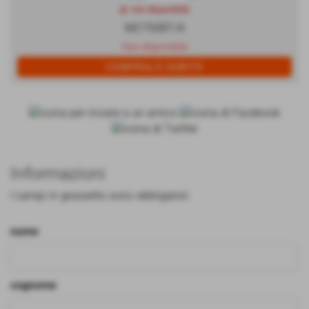
qt. non disponibile
MC750BT/A
Non disponibile
Informazioni
I campi in grassetto sono obbligatori.
nome
cognome