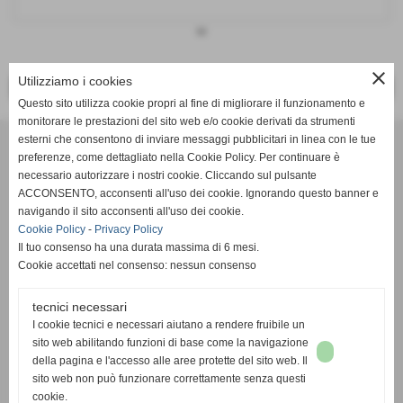
keyboard_arrow_down
close
Utilizziamo i cookies
<< PRECEDENTE
SUCCESSIVO >>
Questo sito utilizza cookie propri al fine di migliorare il funzionamento e
monitorare le prestazioni del sito web e/o cookie derivati da strumenti
Effesystem di Fabio Favati
esterni che consentono di inviare messaggi pubblicitari in linea con le tue
preferenze, come dettagliato nella Cookie Policy. Per continuare è
necessario autorizzare i nostri cookie. Cliccando sul pulsante
Sede legale -Piazza Carducci 18 55045 Pietrasanta (LU)
ACCONSENTO, acconsenti all'uso dei cookie. Ignorando questo banner e
navigando il sito acconsenti all'uso dei cookie.
Sede - Via Ottorino Ciabattini Viareggio
Cookie Policy
-
Privacy Policy
(LU)
Il tuo consenso ha una durata massima di 6 mesi.
Cookie accettati nel consenso: nessun consenso
Sede - Via della Piazza Bianca 15 56025 Pontedera (PI)
tecnici necessari
Tel. 05841530394
I cookie tecnici e necessari aiutano a rendere fruibile un
Cell. 3498103952
sito web abilitando funzioni di base come la navigazione
effesystem@gmail.com
info@effesystem.it
della pagina e l'accesso alle aree protette del sito web. Il
Effesystem , impianti telefonici ,vendita e assistenza computer ,informatica ,
sito web non può funzionare correttamente senza questi
impianti allarme , impianti videosorveglianza ,domotica , siti internet ,
cookie.