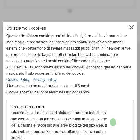
keyboard_arrow_down
close
Utilizziamo i cookies
<< PRECEDENTE
SUCCESSIVO >>
Questo sito utilizza cookie propri al fine di migliorare il funzionamento e
monitorare le prestazioni del sito web e/o cookie derivati da strumenti
Effesystem di Fabio Favati
esterni che consentono di inviare messaggi pubblicitari in linea con le tue
preferenze, come dettagliato nella Cookie Policy. Per continuare è
necessario autorizzare i nostri cookie. Cliccando sul pulsante
Sede legale -Piazza Carducci 18 55045 Pietrasanta (LU)
ACCONSENTO, acconsenti all'uso dei cookie. Ignorando questo banner e
navigando il sito acconsenti all'uso dei cookie.
Sede - Via Ottorino Ciabattini Viareggio
Cookie Policy
-
Privacy Policy
(LU)
Il tuo consenso ha una durata massima di 6 mesi.
Cookie accettati nel consenso: nessun consenso
Sede - Via della Piazza Bianca 15 56025 Pontedera (PI)
tecnici necessari
Tel. 05841530394
I cookie tecnici e necessari aiutano a rendere fruibile un
Cell. 3498103952
sito web abilitando funzioni di base come la navigazione
effesystem@gmail.com
info@effesystem.it
della pagina e l'accesso alle aree protette del sito web. Il
Effesystem , impianti telefonici ,vendita e assistenza computer ,informatica ,
sito web non può funzionare correttamente senza questi
impianti allarme , impianti videosorveglianza ,domotica , siti internet ,
cookie.