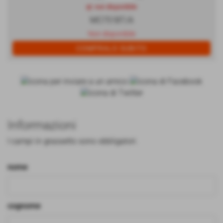
qt. non disponibile
MC751BT/A
Non disponibile
Informazioni
I campi in grassetto sono obbligatori.
nome
cognome